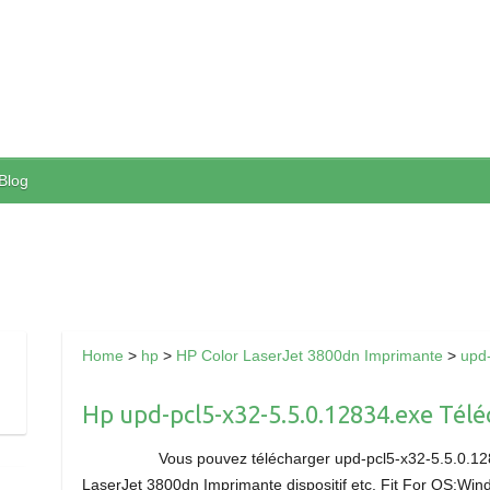
Blog
Home
>
hp
>
HP Color LaserJet 3800dn Imprimante
>
upd
Hp upd-pcl5-x32-5.5.0.12834.exe Téléc
Vous pouvez télécharger upd-pcl5-x32-5.5.0.128
LaserJet 3800dn Imprimante dispositif etc. Fit For OS:Window