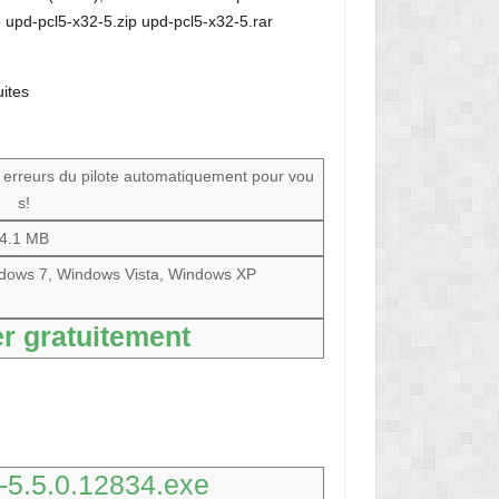
 upd-pcl5-x32-5.zip upd-pcl5-x32-5.rar
ites
s erreurs du pilote automatiquement pour vou
s!
4.1 MB
dows 7, Windows Vista, Windows XP
r gratuitement
-5.5.0.12834.exe