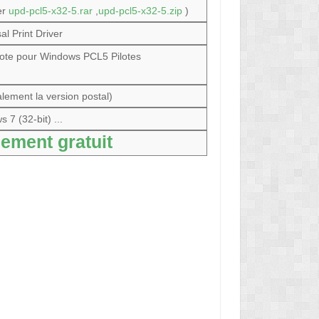
er
upd-pcl5-x32-5.rar
,
upd-pcl5-x32-5.zip
)
al Print Driver
ilote pour Windows PCL5 Pilotes
lement la version postal)
 7 (32-bit) ...
ement gratuit