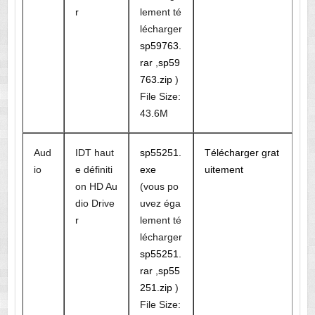
r
lement té
lécharger
sp59763.
rar
,
sp59
763.zip
)
File Size:
43.6M
Aud
IDT haut
sp55251.
Télécharger grat
io
e définiti
exe
uitement
on HD Au
(vous po
dio Drive
uvez éga
r
lement té
lécharger
sp55251.
rar
,
sp55
251.zip
)
File Size: