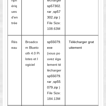
riph
lécharger
ériq
sp57302.
ues
rar
,
sp57
d'en
302.zip
)
trée
File Size:
108.63M
Rés
Broadco
sp55079.
Télécharger grat
eau
m Blueto
exe
uitement
oth 4.0 Pi
(vous po
lotes et l
uvez éga
ogiciel
lement té
lécharger
sp55079.
rar
,
sp55
079.zip
)
File Size:
184.13M