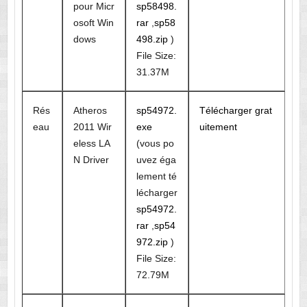
pour Micr
sp58498.
osoft Win
rar
,
sp58
dows
498.zip
)
File Size:
31.37M
Rés
Atheros
sp54972.
Télécharger grat
eau
2011 Wir
exe
uitement
eless LA
(vous po
N Driver
uvez éga
lement té
lécharger
sp54972.
rar
,
sp54
972.zip
)
File Size:
72.79M