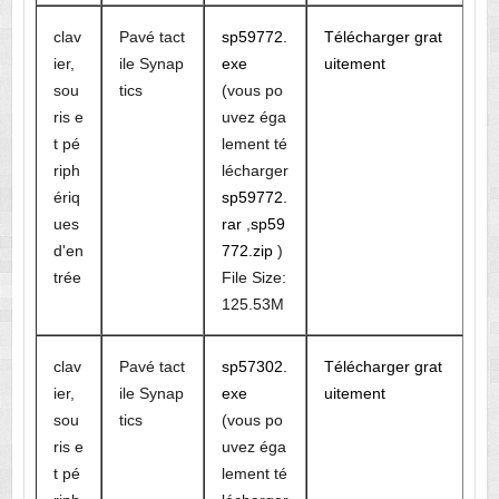
clav
Pavé tact
sp59772.
Télécharger grat
ier,
ile Synap
exe
uitement
sou
tics
(vous po
ris e
uvez éga
t pé
lement té
riph
lécharger
ériq
sp59772.
ues
rar
,
sp59
d'en
772.zip
)
trée
File Size:
125.53M
clav
Pavé tact
sp57302.
Télécharger grat
ier,
ile Synap
exe
uitement
sou
tics
(vous po
ris e
uvez éga
t pé
lement té