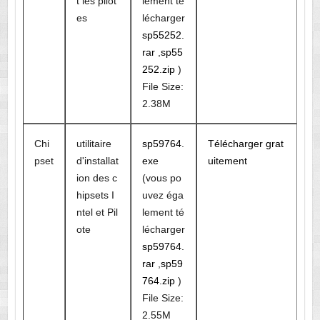
t les pilot
lement té
es
lécharger
sp55252.
rar
,
sp55
252.zip
)
File Size:
2.38M
Chi
utilitaire
sp59764.
Télécharger grat
pset
d'installat
exe
uitement
ion des c
(vous po
hipsets I
uvez éga
ntel et Pil
lement té
ote
lécharger
sp59764.
rar
,
sp59
764.zip
)
File Size:
2.55M