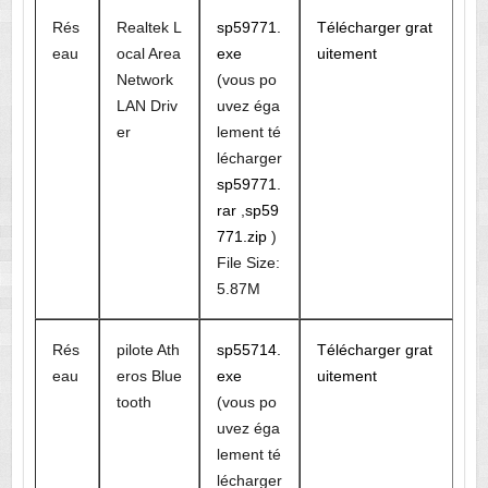
Rés
Realtek L
sp59771.
Télécharger grat
eau
ocal Area
exe
uitement
Network
(vous po
LAN Driv
uvez éga
er
lement té
lécharger
sp59771.
rar
,
sp59
771.zip
)
File Size:
5.87M
Rés
pilote Ath
sp55714.
Télécharger grat
eau
eros Blue
exe
uitement
tooth
(vous po
uvez éga
lement té
lécharger