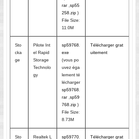
rar
,
sp55
258.zip
)
File Size:
11.0M
Sto
Pilote Int
sp59768.
Télécharger grat
cka
el Rapid
exe
uitement
ge
Storage
(vous po
Technolo
uvez éga
gy
lement té
lécharger
sp59768.
rar
,
sp59
768.zip
)
File Size:
8.73M
Sto
Realtek L
sp59770.
Télécharger grat