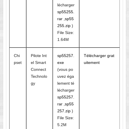
lécharger
sp55255.
rar
,
sp55
255.zip
)
File Size:
1.64M
Chi
Pilote Int
sp55257.
Télécharger grat
pset
el Smart
exe
uitement
Connect
(vous po
Technolo
uvez éga
gy
lement té
lécharger
sp55257.
rar
,
sp55
257.zip
)
File Size:
5.2M