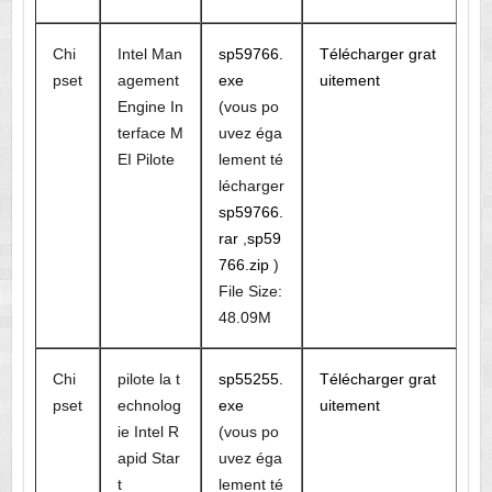
Chi
Intel Man
sp59766.
Télécharger grat
pset
agement
exe
uitement
Engine In
(vous po
terface M
uvez éga
EI Pilote
lement té
lécharger
sp59766.
rar
,
sp59
766.zip
)
File Size:
48.09M
Chi
pilote la t
sp55255.
Télécharger grat
pset
echnolog
exe
uitement
ie Intel R
(vous po
apid Star
uvez éga
t
lement té