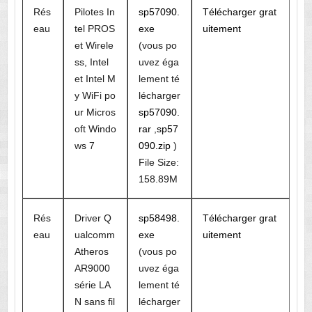
Rés
Pilotes In
sp57090.
Télécharger grat
eau
tel PROS
exe
uitement
et Wirele
(vous po
ss, Intel
uvez éga
et Intel M
lement té
y WiFi po
lécharger
ur Micros
sp57090.
oft Windo
rar
,
sp57
ws 7
090.zip
)
File Size:
158.89M
Rés
Driver Q
sp58498.
Télécharger grat
eau
ualcomm
exe
uitement
Atheros
(vous po
AR9000
uvez éga
série LA
lement té
N sans fil
lécharger