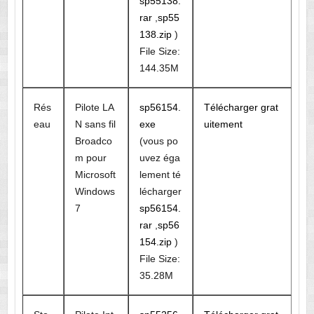
sp55138.
rar
,
sp55
138.zip
)
File Size:
144.35M
Rés
Pilote LA
sp56154.
Télécharger grat
eau
N sans fil
exe
uitement
Broadco
(vous po
m pour
uvez éga
Microsoft
lement té
Windows
lécharger
7
sp56154.
rar
,
sp56
154.zip
)
File Size:
35.28M