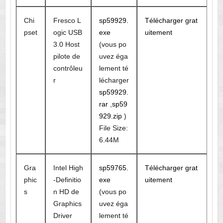
Chi
Fresco L
sp59929.
Télécharger grat
pset
ogic USB
exe
uitement
3.0 Host
(vous po
pilote de
uvez éga
contrôleu
lement té
r
lécharger
sp59929.
rar
,
sp59
929.zip
)
File Size:
6.44M
Gra
Intel High
sp59765.
Télécharger grat
phic
-Definitio
exe
uitement
s
n HD de
(vous po
Graphics
uvez éga
Driver
lement té