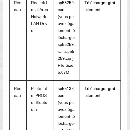
Rés
Realtek L
sp55259.
Télécharger grat
eau
ocal Area
exe
uitement
Network
(vous po
LAN Driv
uvez éga
er
lement té
lécharger
sp55259.
rar
,
sp55
259.zip
)
File Size:
5.67M
Rés
Pilote Int
sp55138.
Télécharger grat
eau
el PROS
exe
uitement
et Blueto
(vous po
oth
uvez éga
lement té
lécharger