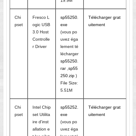
19.9M
Chi
Fresco L
sp55250.
Télécharger grat
pset
ogic USB
exe
uitement
3.0 Host
(vous po
Controlle
uvez éga
r Driver
lement té
lécharger
sp55250.
rar
,
sp55
250.zip
)
File Size:
5.51M
Chi
Intel Chip
sp55252.
Télécharger grat
pset
set Utilita
exe
uitement
ire d'inst
(vous po
allation e
uvez éga