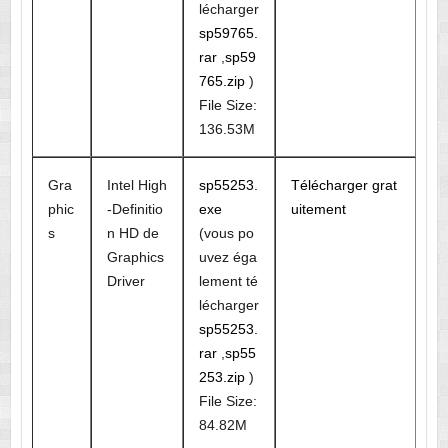
lécharger
sp59765.
rar
,
sp59
765.zip
)
File Size:
136.53M
Gra
Intel High
sp55253.
Télécharger grat
phic
-Definitio
exe
uitement
s
n HD de
(vous po
Graphics
uvez éga
Driver
lement té
lécharger
sp55253.
rar
,
sp55
253.zip
)
File Size:
84.82M