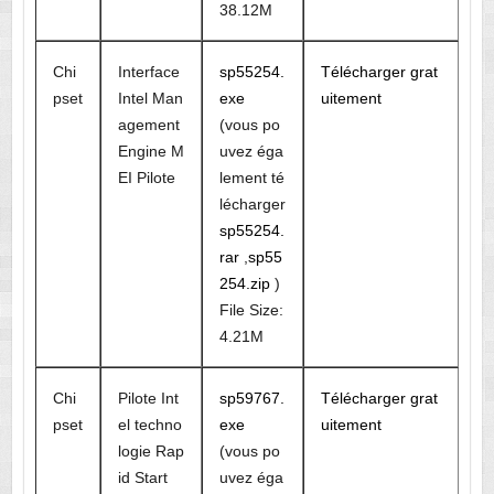
38.12M
Chi
Interface
sp55254.
Télécharger grat
pset
Intel Man
exe
uitement
agement
(vous po
Engine M
uvez éga
EI Pilote
lement té
lécharger
sp55254.
rar
,
sp55
254.zip
)
File Size:
4.21M
Chi
Pilote Int
sp59767.
Télécharger grat
pset
el techno
exe
uitement
logie Rap
(vous po
id Start
uvez éga