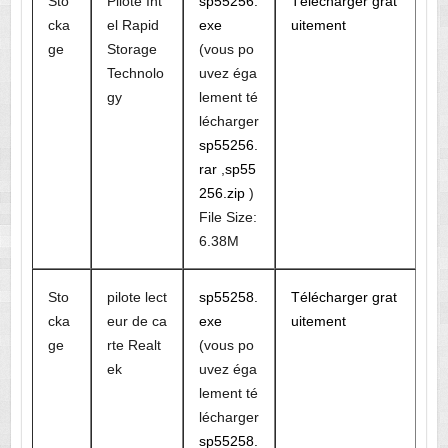
Sto
Pilote Int
sp55256.
Télécharger grat
cka
el Rapid
exe
uitement
ge
Storage
(vous po
Technolo
uvez éga
gy
lement té
lécharger
sp55256.
rar
,
sp55
256.zip
)
File Size:
6.38M
Sto
pilote lect
sp55258.
Télécharger grat
cka
eur de ca
exe
uitement
ge
rte Realt
(vous po
ek
uvez éga
lement té
lécharger
sp55258.