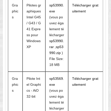
Gra
Pilotes gr
sp53990.
Télécharger grat
phic
aphiques
exe
uitement
s
Intel G45
(vous po
/ G43 / G
uvez éga
41 Expre
lement té
ss pour
lécharger
Windows
sp53990.
XP
rar
,
sp53
990.zip
)
File Size:
18 MB
Gra
Pilote Int
sp53569.
Télécharger grat
phic
el Graphi
exe
uitement
s
cs - AiO
(vous po
32-bit
uvez éga
lement té
lécharger