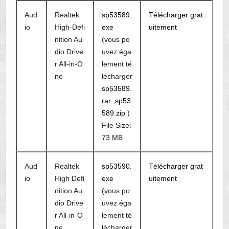
Aud
Realtek
sp53589.
Télécharger grat
io
High-Defi
exe
uitement
nition Au
(vous po
dio Drive
uvez éga
r All-in-O
lement té
ne
lécharger
sp53589.
rar
,
sp53
589.zip
)
File Size:
73 MB
Aud
Realtek
sp53590.
Télécharger grat
io
High Defi
exe
uitement
nition Au
(vous po
dio Drive
uvez éga
r All-in-O
lement té
ne
lécharger