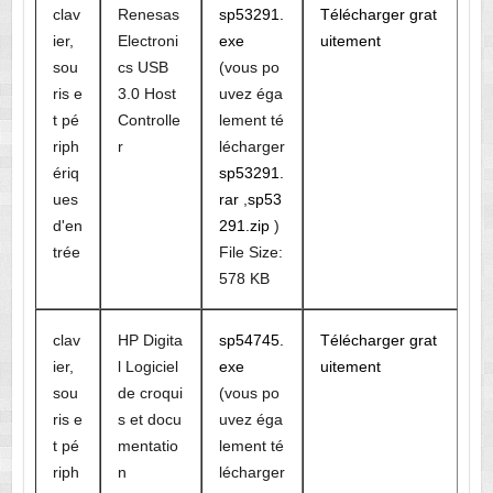
clav
Renesas
sp53291.
Télécharger grat
ier,
Electroni
exe
uitement
sou
cs USB
(vous po
ris e
3.0 Host
uvez éga
t pé
Controlle
lement té
riph
r
lécharger
ériq
sp53291.
ues
rar
,
sp53
d'en
291.zip
)
trée
File Size:
578 KB
clav
HP Digita
sp54745.
Télécharger grat
ier,
l Logiciel
exe
uitement
sou
de croqui
(vous po
ris e
s et docu
uvez éga
t pé
mentatio
lement té
riph
n
lécharger