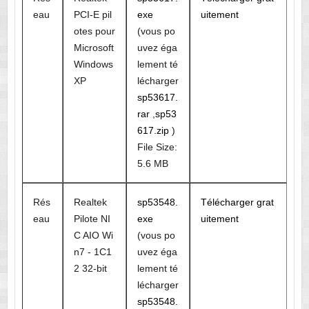
eau
PCI-E pil
exe
uitement
otes pour
(vous po
Microsoft
uvez éga
Windows
lement té
XP
lécharger
sp53617.
rar
,
sp53
617.zip
)
File Size:
5.6 MB
Rés
Realtek
sp53548.
Télécharger grat
eau
Pilote NI
exe
uitement
C AIO Wi
(vous po
n7 - 1C1
uvez éga
2 32-bit
lement té
lécharger
sp53548.