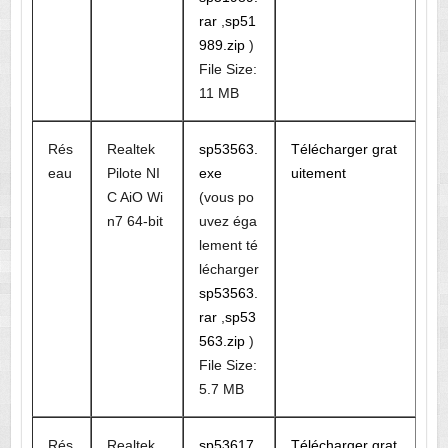
rar
,
sp51
989.zip
)
File Size:
11 MB
Rés
Realtek
sp53563.
Télécharger grat
eau
Pilote NI
exe
uitement
C AiO Wi
(vous po
n7 64-bit
uvez éga
lement té
lécharger
sp53563.
rar
,
sp53
563.zip
)
File Size:
5.7 MB
Rés
Realtek
sp53617.
Télécharger grat