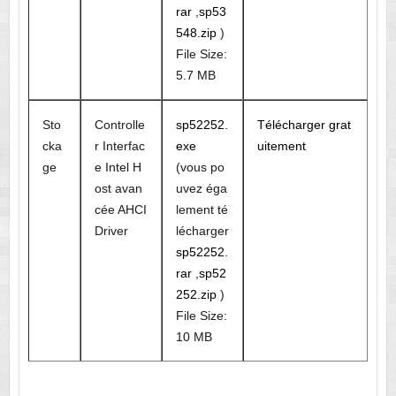
rar
,
sp53
548.zip
)
File Size:
5.7 MB
Sto
Controlle
sp52252.
Télécharger grat
cka
r Interfac
exe
uitement
ge
e Intel H
(vous po
ost avan
uvez éga
cée AHCI
lement té
Driver
lécharger
sp52252.
rar
,
sp52
252.zip
)
File Size:
10 MB