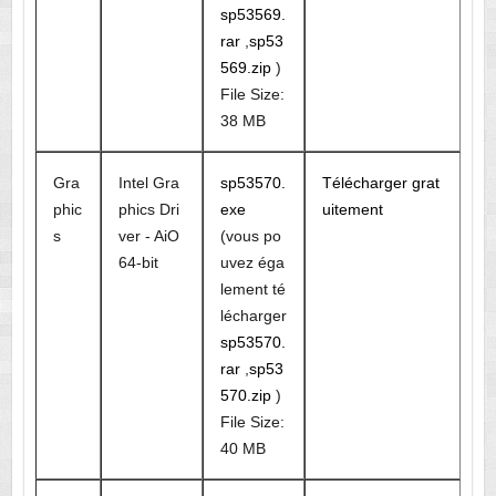
sp53569.
rar
,
sp53
569.zip
)
File Size:
38 MB
Gra
Intel Gra
sp53570.
Télécharger grat
phic
phics Dri
exe
uitement
s
ver - AiO
(vous po
64-bit
uvez éga
lement té
lécharger
sp53570.
rar
,
sp53
570.zip
)
File Size:
40 MB