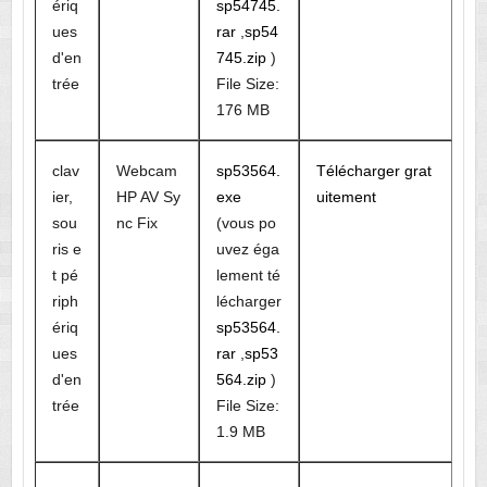
ériq
sp54745.
ues
rar
,
sp54
d'en
745.zip
)
trée
File Size:
176 MB
clav
Webcam
sp53564.
Télécharger grat
ier,
HP AV Sy
exe
uitement
sou
nc Fix
(vous po
ris e
uvez éga
t pé
lement té
riph
lécharger
ériq
sp53564.
ues
rar
,
sp53
d'en
564.zip
)
trée
File Size:
1.9 MB