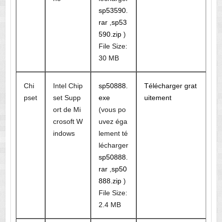
sp53590.
rar
,
sp53
590.zip
)
File Size:
30 MB
Chi
Intel Chip
sp50888.
Télécharger grat
pset
set Supp
exe
uitement
ort de Mi
(vous po
crosoft W
uvez éga
indows
lement té
lécharger
sp50888.
rar
,
sp50
888.zip
)
File Size:
2.4 MB