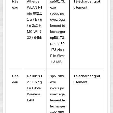
Rés
Atheros
sp50173.
Télécharger grat
eau
WLAN Pil
exe
uitement
ote 802.1
(vous po
1 a / b / g
uvez éga
/ n 2x2 H
lement té
MC Win7
lécharger
32 / 64bit
sp50173.
rar
,
sp50
173.zip
)
File Size:
1.3 MB
Rés
Ralink 80
sp51989.
Télécharger grat
eau
2.11 b / g
exe
uitement
/ n Pilote
(vous po
Wireless
uvez éga
LAN
lement té
lécharger
sp51989.