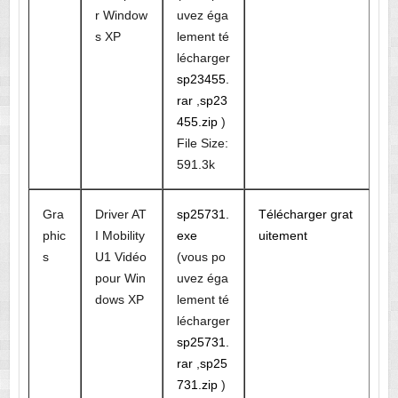
r Window
uvez éga
s XP
lement té
lécharger
sp23455.
rar
,
sp23
455.zip
)
File Size:
591.3k
Gra
Driver AT
sp25731.
Télécharger grat
phic
I Mobility
exe
uitement
s
U1 Vidéo
(vous po
pour Win
uvez éga
dows XP
lement té
lécharger
sp25731.
rar
,
sp25
731.zip
)