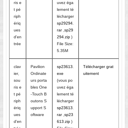
ris e
uvez éga
t pé
lement té
riph
lécharger
ériq
sp29294.
ues
rar
,
sp29
d'en
294.zip
)
trée
File Size:
5.35M
clav
Pavilion
sp23613.
Télécharger grat
ier,
Ordinate
exe
uitement
sou
urs porta
(vous po
ris e
bles One
uvez éga
t pé
-Touch B
lement té
riph
outons S
lécharger
ériq
upport S
sp23613.
ues
oftware
rar
,
sp23
d'en
613.zip
)