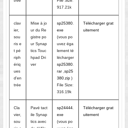
trée
File Size:
917.21k
clav
Mise à jo
sp25380.
Télécharger grat
ier,
ur du Re
exe
uitement
sou
gistre po
(vous po
ris e
ur Synap
uvez éga
t pé
tics Touc
lement té
riph
hpad Dri
lécharger
ériq
ver
sp25380.
ues
rar
,
sp25
d'en
380.zip
)
trée
File Size:
316.19k
Cla
Pavé tact
sp24444.
Télécharger grat
vier,
ile Synap
exe
uitement
sou
tics avec
(vous po