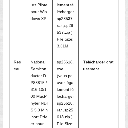
urs Pilote
lement té
pour Win
lécharger
dows XP
sp28537.
rar
,
sp28
537.zip
)
File Size:
3.31M
Rés
National
sp25618.
Télécharger grat
eau
Semicon
exe
uitement
ductor D
(vous po
P83815 /
uvez éga
816 10/1
lement té
00 MacP
lécharger
hyter NDI
sp25618.
S 5.0 Min
rar
,
sp25
iport Driv
618.zip
)
er pour
File Size: