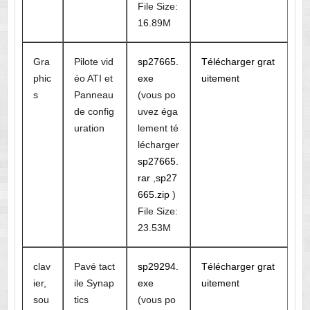
File Size:
16.89M
Gra
Pilote vid
sp27665.
Télécharger grat
phic
éo ATI et
exe
uitement
s
Panneau
(vous po
de config
uvez éga
uration
lement té
lécharger
sp27665.
rar
,
sp27
665.zip
)
File Size:
23.53M
clav
Pavé tact
sp29294.
Télécharger grat
ier,
ile Synap
exe
uitement
sou
tics
(vous po