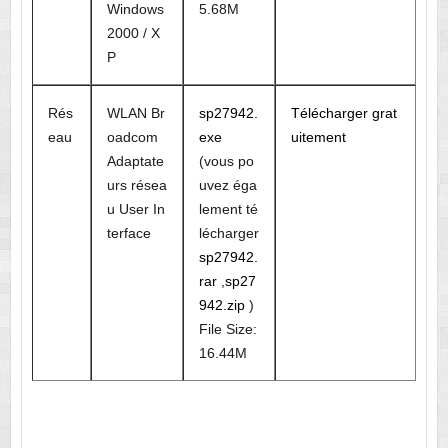
Windows
5.68M
2000 / X
P
Rés
WLAN Br
sp27942.
Télécharger grat
eau
oadcom
exe
uitement
Adaptate
(vous po
urs résea
uvez éga
u User In
lement té
terface
lécharger
sp27942.
rar
,
sp27
942.zip
)
File Size:
16.44M