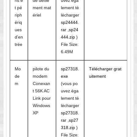
ris e
de défile
uvez éga
t pé
ment mat
lement té
riph
ériel
lécharger
ériq
sp24444.
ues
rar
,
sp24
d'en
444.zip
)
trée
File Size:
6.49M
Mo
pilote du
sp27318.
Télécharger grat
de
modem
exe
uitement
m
Conexan
(vous po
t 56K AC
uvez éga
Link pour
lement té
Windows
lécharger
XP
sp27318.
rar
,
sp27
318.zip
)
File Size: