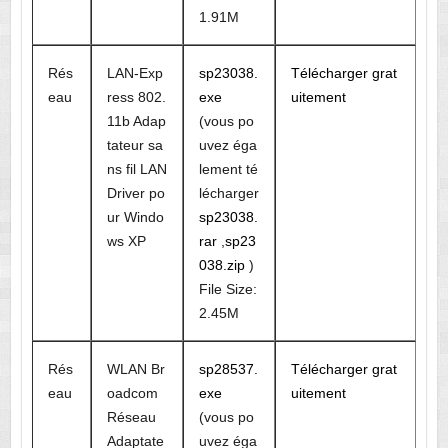
1.91M
Rés
LAN-Exp
sp23038.
Télécharger grat
eau
ress 802.
exe
uitement
11b Adap
(vous po
tateur sa
uvez éga
ns fil LAN
lement té
Driver po
lécharger
ur Windo
sp23038.
ws XP
rar
,
sp23
038.zip
)
File Size:
2.45M
Rés
WLAN Br
sp28537.
Télécharger grat
eau
oadcom
exe
uitement
Réseau
(vous po
Adaptate
uvez éga