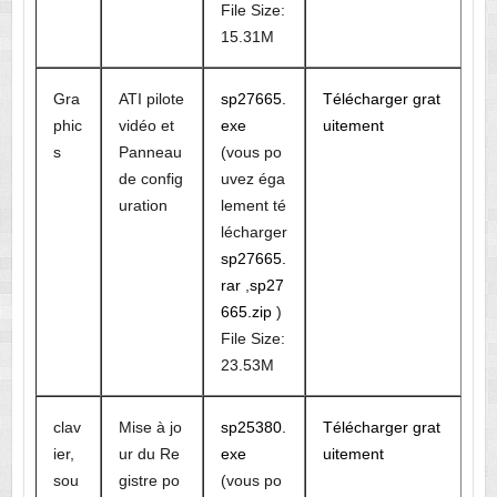
File Size:
15.31M
Gra
ATI pilote
sp27665.
Télécharger grat
phic
vidéo et
exe
uitement
s
Panneau
(vous po
de config
uvez éga
uration
lement té
lécharger
sp27665.
rar
,
sp27
665.zip
)
File Size:
23.53M
clav
Mise à jo
sp25380.
Télécharger grat
ier,
ur du Re
exe
uitement
sou
gistre po
(vous po