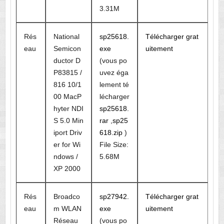
3.31M
Rés
National
sp25618.
Télécharger grat
eau
Semicon
exe
uitement
ductor D
(vous po
P83815 /
uvez éga
816 10/1
lement té
00 MacP
lécharger
hyter NDI
sp25618.
S 5.0 Min
rar
,
sp25
iport Driv
618.zip
)
er for Wi
File Size:
ndows /
5.68M
XP 2000
Rés
Broadco
sp27942.
Télécharger grat
eau
m WLAN
exe
uitement
Réseau
(vous po