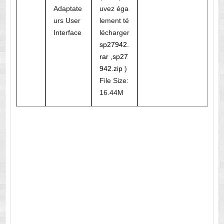
Adaptate
uvez éga
urs User
lement té
Interface
lécharger
sp27942.
rar
,
sp27
942.zip
)
File Size:
16.44M