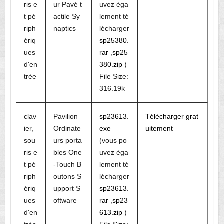
ris e
ur Pavé t
uvez éga
t pé
actile Sy
lement té
riph
naptics
lécharger
ériq
sp25380.
ues
rar
,
sp25
d'en
380.zip
)
trée
File Size:
316.19k
clav
Pavilion
sp23613.
Télécharger grat
ier,
Ordinate
exe
uitement
sou
urs porta
(vous po
ris e
bles One
uvez éga
t pé
-Touch B
lement té
riph
outons S
lécharger
ériq
upport S
sp23613.
ues
oftware
rar
,
sp23
d'en
613.zip
)