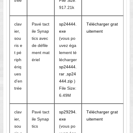
trée
File Size:
917.21k
clav
Pavé tact
sp24444.
Télécharger grat
ier,
ile Synap
exe
uitement
sou
tics avec
(vous po
ris e
de défile
uvez éga
t pé
ment mat
lement té
riph
ériel
lécharger
ériq
sp24444.
ues
rar
,
sp24
d'en
444.zip
)
trée
File Size:
6.49M
clav
Pavé tact
sp29294.
Télécharger grat
ier,
ile Synap
exe
uitement
sou
tics
(vous po