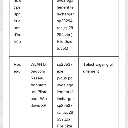
ris e
uvez éga
t pé
lement té
riph
lécharger
ériq
sp29294.
ues
rar
,
sp29
d'en
294.zip
)
trée
File Size:
5.35M
Rés
WLAN Br
sp28537.
Télécharger grat
eau
oadcom
exe
uitement
Réseau
(vous po
Adaptate
uvez éga
urs Pilote
lement té
pour Win
lécharger
dows XP
sp28537.
rar
,
sp28
537.zip
)
File Size: