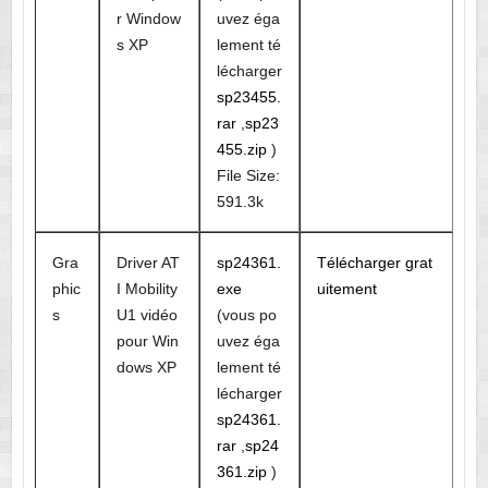
r Window
uvez éga
s XP
lement té
lécharger
sp23455.
rar
,
sp23
455.zip
)
File Size:
591.3k
Gra
Driver AT
sp24361.
Télécharger grat
phic
I Mobility
exe
uitement
s
U1 vidéo
(vous po
pour Win
uvez éga
dows XP
lement té
lécharger
sp24361.
rar
,
sp24
361.zip
)