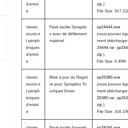
d'entré
zip
)
e
File Size: 917.21
clavier,
Pavé tactile Synaptic
sp24444.exe
souris e
s avec de défilement
(vous pouvez ég
t périph
matériel
ment télécharge
ériques
24444.rar
,
sp244
d'entré
zip
)
e
File Size: 6.49M
clavier,
Mise à jour du Regist
sp25380.exe
souris e
re pour Synaptics To
(vous pouvez ég
t périph
uchpad Driver
ment télécharge
ériques
25380.rar
,
sp253
d'entré
zip
)
e
File Size: 316.19
clavier,
Pavé tactile Synaptic
sp29294.exe