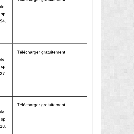
ale
r
sp
94.
Télécharger gratuitement
ale
r
sp
37.
Télécharger gratuitement
ale
r
sp
18.