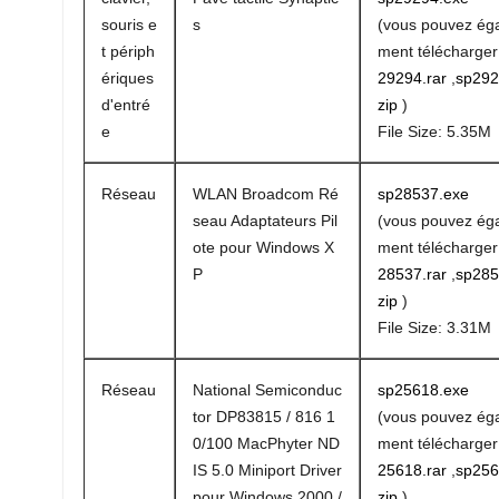
souris e
s
(vous pouvez ég
t périph
ment télécharge
ériques
29294.rar
,
sp292
d'entré
zip
)
e
File Size: 5.35M
Réseau
WLAN Broadcom Ré
sp28537.exe
seau Adaptateurs Pil
(vous pouvez ég
ote pour Windows X
ment télécharge
P
28537.rar
,
sp285
zip
)
File Size: 3.31M
Réseau
National Semiconduc
sp25618.exe
tor DP83815 / 816 1
(vous pouvez ég
0/100 MacPhyter ND
ment télécharge
IS 5.0 Miniport Driver
25618.rar
,
sp256
pour Windows 2000 /
zip
)