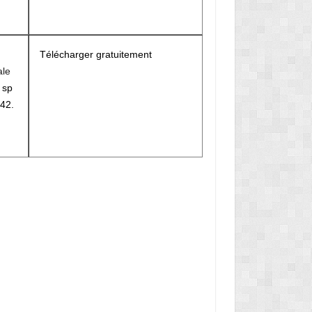
Télécharger gratuitement
ale
r
sp
42.
M