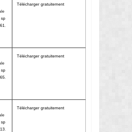
Télécharger gratuitement
ale
r
sp
61.
M
Télécharger gratuitement
ale
r
sp
65.
M
Télécharger gratuitement
ale
r
sp
13.