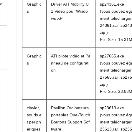
e
Graphic
Driver ATI Mobility U
sp24361.exe
s
1 Vidéo pour Windo
(vous pouvez ég
ws XP
ment télécharge
24361.rar
,
sp243
zip
)
File Size: 15.31
Graphic
ATI pilote vidéo et Pa
sp27665.exe
s
nneau de configurati
(vous pouvez ég
on
ment télécharge
27665.rar
,
sp276
zip
)
File Size: 23.53
clavier,
Pavilion Ordinateurs
sp23613.exe
souris e
portables One-Touch
(vous pouvez ég
t périph
Boutons Support Sof
ment télécharge
ériques
tware
23613.rar
,
sp236