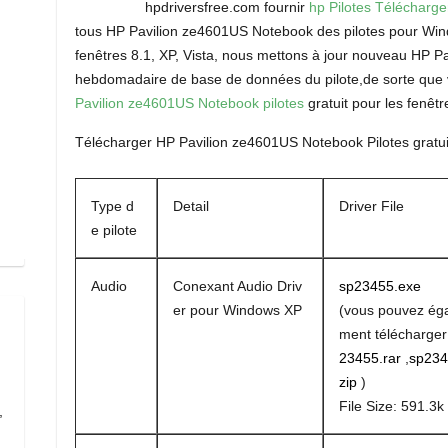
hpdriversfree.com fournir
hp Pilotes Télécharg
tous HP Pavilion ze4601US Notebook des pilotes pour Wind
fenêtres 8.1, XP, Vista, nous mettons à jour nouveau HP P
hebdomadaire de base de données du pilote,de sorte que 
Pavilion ze4601US Notebook pilotes
gratuit pour les fenêtre
Télécharger HP Pavilion ze4601US Notebook Pilotes gratui
Type d
Detail
Driver File
e pilote
Audio
Conexant Audio Driv
sp23455.exe
er pour Windows XP
(vous pouvez ég
ment télécharge
23455.rar
,
sp234
zip
)
File Size: 591.3k
,