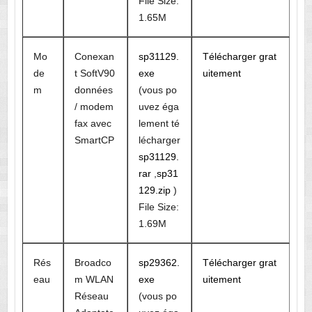
File Size:
1.65M
Mo
Conexan
sp31129.
Télécharger grat
de
t SoftV90
exe
uitement
m
données
(vous po
/ modem
uvez éga
fax avec
lement té
SmartCP
lécharger
sp31129.
rar
,
sp31
129.zip
)
File Size:
1.69M
Rés
Broadco
sp29362.
Télécharger grat
eau
m WLAN
exe
uitement
Réseau
(vous po