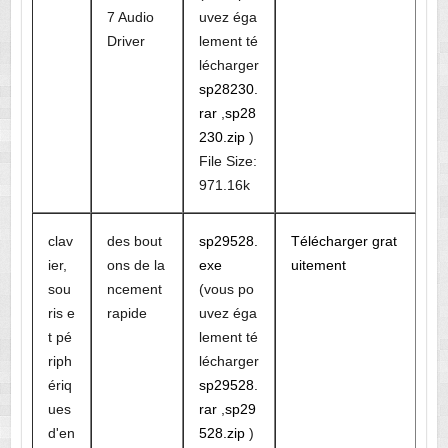
7 Audio
uvez éga
Driver
lement té
lécharger
sp28230.
rar
,
sp28
230.zip
)
File Size:
971.16k
clav
des bout
sp29528.
Télécharger grat
ier,
ons de la
exe
uitement
sou
ncement
(vous po
ris e
rapide
uvez éga
t pé
lement té
riph
lécharger
ériq
sp29528.
ues
rar
,
sp29
d'en
528.zip
)