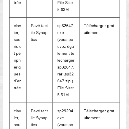
trée
File Size:
5.63M
clav
Pavé tact
sp32647.
Télécharger grat
ier,
ile Synap
exe
uitement
sou
tics
(vous po
ris e
uvez éga
t pé
lement té
riph
lécharger
ériq
sp32647.
ues
rar
,
sp32
d'en
647.zip
)
trée
File Size:
5.51M
clav
Pavé tact
sp29294.
Télécharger grat
ier,
ile Synap
exe
uitement
sou
tics
(vous po