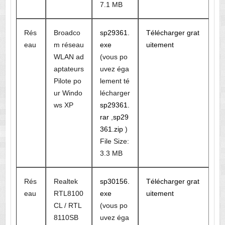
7.1 MB
Rés
Broadco
sp29361.
Télécharger grat
eau
m réseau
exe
uitement
WLAN ad
(vous po
aptateurs
uvez éga
Pilote po
lement té
ur Windo
lécharger
ws XP
sp29361.
rar
,
sp29
361.zip
)
File Size:
3.3 MB
Rés
Realtek
sp30156.
Télécharger grat
eau
RTL8100
exe
uitement
CL / RTL
(vous po
8110SB
uvez éga