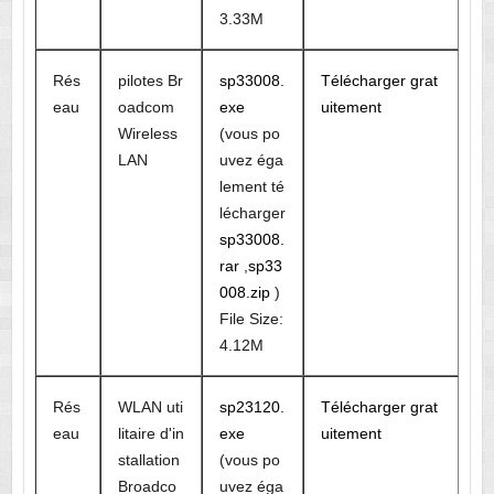
3.33M
Rés
pilotes Br
sp33008.
Télécharger grat
eau
oadcom
exe
uitement
Wireless
(vous po
LAN
uvez éga
lement té
lécharger
sp33008.
rar
,
sp33
008.zip
)
File Size:
4.12M
Rés
WLAN uti
sp23120.
Télécharger grat
eau
litaire d'in
exe
uitement
stallation
(vous po
Broadco
uvez éga