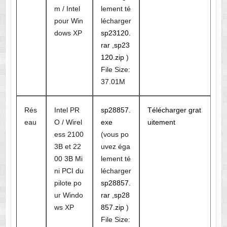
m / Intel
lement té
pour Win
lécharger
dows XP
sp23120.
rar
,
sp23
120.zip
)
File Size:
37.01M
Rés
Intel PR
sp28857.
Télécharger grat
eau
O / Wirel
exe
uitement
ess 2100
(vous po
3B et 22
uvez éga
00 3B Mi
lement té
ni PCI du
lécharger
pilote po
sp28857.
ur Windo
rar
,
sp28
ws XP
857.zip
)
File Size: