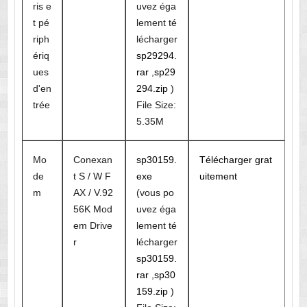
ris e
uvez éga
t pé
lement té
riph
lécharger
ériq
sp29294.
ues
rar
,
sp29
d'en
294.zip
)
trée
File Size:
5.35M
Mo
Conexan
sp30159.
Télécharger grat
de
t S / W F
exe
uitement
m
AX / V.92
(vous po
56K Mod
uvez éga
em Drive
lement té
r
lécharger
sp30159.
rar
,
sp30
159.zip
)