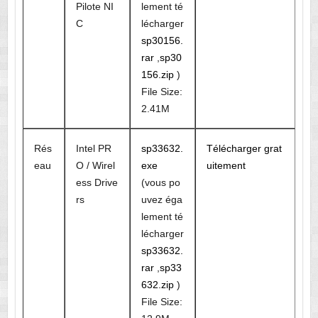
Pilote NI
lement té
C
lécharger
sp30156.
rar
,
sp30
156.zip
)
File Size:
2.41M
Rés
Intel PR
sp33632.
Télécharger grat
eau
O / Wirel
exe
uitement
ess Drive
(vous po
rs
uvez éga
lement té
lécharger
sp33632.
rar
,
sp33
632.zip
)
File Size: