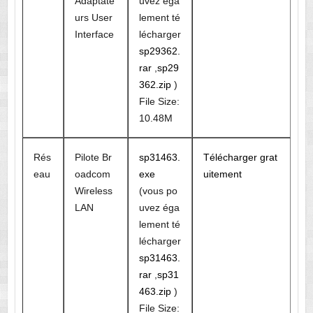
Adaptate
uvez éga
urs User
lement té
Interface
lécharger
sp29362.
rar
,
sp29
362.zip
)
File Size:
10.48M
Rés
Pilote Br
sp31463.
Télécharger grat
eau
oadcom
exe
uitement
Wireless
(vous po
LAN
uvez éga
lement té
lécharger
sp31463.
rar
,
sp31
463.zip
)
File Size: