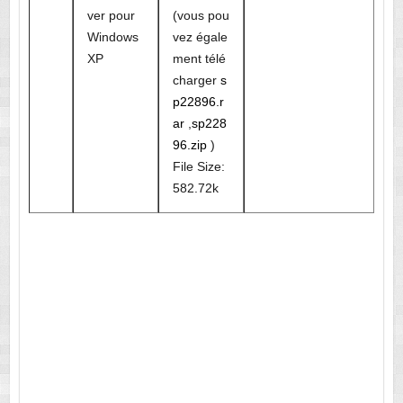
ver pour
(vous pou
Windows
vez égale
XP
ment télé
charger
s
p22896.r
ar
,
sp228
96.zip
)
File Size:
582.72k