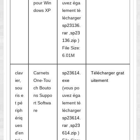
pour Win
uvez éga
dows XP
lement té
lécharger
sp23136.
rar
,
sp23
136.zip
)
File Size:
6.01M
clav
Carnets
sp23614.
Télécharger grat
ier,
One-Tou
exe
uitement
sou
ch Bouto
(vous po
ris e
ns Suppo
uvez éga
t pé
rt Softwa
lement té
riph
re
lécharger
ériq
sp23614.
ues
rar
,
sp23
d'en
614.zip
)