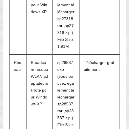
pour Win
lement té
dows XP
lécharger
sp27318.
rar
,
sp27
318.zip
)
File Size:
1.91M
Rés
Broadco
sp28537.
Télécharger grat
eau
m réseau
exe
uitement
WLAN ad
(vous po
aptateurs
uvez éga
Pilote po
lement té
ur Windo
lécharger
ws XP
sp28537.
rar
,
sp28
537.zip
)
File Size: