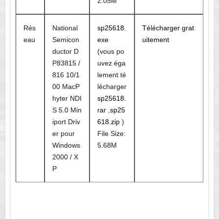
2.05M
Rés
National
sp25618.
Télécharger grat
eau
Semicon
exe
uitement
ductor D
(vous po
P83815 /
uvez éga
816 10/1
lement té
00 MacP
lécharger
hyter NDI
sp25618.
S 5.0 Min
rar
,
sp25
iport Driv
618.zip
)
er pour
File Size:
Windows
5.68M
2000 / X
P