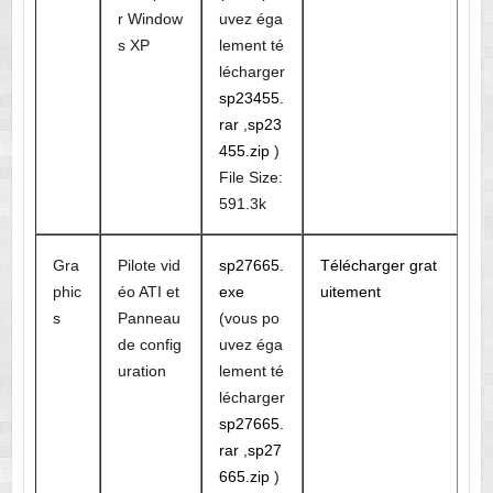
r Window
uvez éga
s XP
lement té
lécharger
sp23455.
rar
,
sp23
455.zip
)
File Size:
591.3k
Gra
Pilote vid
sp27665.
Télécharger grat
phic
éo ATI et
exe
uitement
s
Panneau
(vous po
de config
uvez éga
uration
lement té
lécharger
sp27665.
rar
,
sp27
665.zip
)