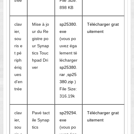
trée
File Size:
898 KB
clav
Mise à jo
sp25380.
Télécharger grat
ier,
ur du Re
exe
uitement
sou
gistre po
(vous po
ris e
ur Synap
uvez éga
t pé
tics Touc
lement té
riph
hpad Dri
lécharger
ériq
ver
sp25380.
ues
rar
,
sp25
d'en
380.zip
)
trée
File Size:
316.19k
clav
Pavé tact
sp29294.
Télécharger grat
ier,
ile Synap
exe
uitement
sou
tics
(vous po