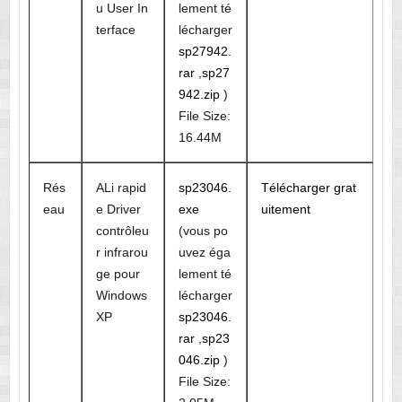
u User In
lement té
terface
lécharger
sp27942.
rar
,
sp27
942.zip
)
File Size:
16.44M
Rés
ALi rapid
sp23046.
Télécharger grat
eau
e Driver
exe
uitement
contrôleu
(vous po
r infrarou
uvez éga
ge pour
lement té
Windows
lécharger
XP
sp23046.
rar
,
sp23
046.zip
)
File Size: