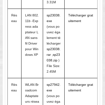
3.31M
Rés
LAN 802.
sp23038.
Télécharger grat
eau
11b -Exp
exe
uitement
ress ada
(vous po
ptateur L
uvez éga
AN sans
lement té
fil Driver
lécharger
pour Win
sp23038.
dows XP
rar
,
sp23
038.zip
)
File Size:
2.45M
Rés
WLAN Br
sp27942.
Télécharger grat
eau
oadcom
exe
uitement
Adaptate
(vous po
urs résea
uvez éga