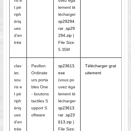
ris e
uvez éga
t pé
lement té
riph
lécharger
ériq
sp29294.
ues
rar
,
sp29
d'en
294.zip
)
trée
File Size:
5.35M
clav
Pavilion
sp23613.
Télécharger grat
ier,
Ordinate
exe
uitement
sou
urs porta
(vous po
ris e
bles One
uvez éga
t pé
- boutons
lement té
riph
tactiles S
lécharger
ériq
upport S
sp23613.
ues
oftware
rar
,
sp23
d'en
613.zip
)
trée
File Size: