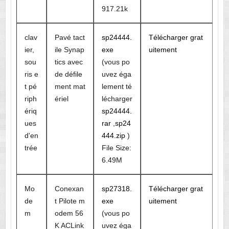
917.21k
clav
Pavé tact
sp24444.
Télécharger grat
ier,
ile Synap
exe
uitement
sou
tics avec
(vous po
ris e
de défile
uvez éga
t pé
ment mat
lement té
riph
ériel
lécharger
ériq
sp24444.
ues
rar
,
sp24
d'en
444.zip
)
trée
File Size:
6.49M
Mo
Conexan
sp27318.
Télécharger grat
de
t Pilote m
exe
uitement
m
odem 56
(vous po
K ACLink
uvez éga