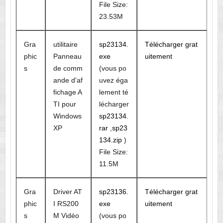
File Size:
23.53M
Gra
utilitaire
sp23134.
Télécharger grat
phic
Panneau
exe
uitement
s
de comm
(vous po
ande d'af
uvez éga
fichage A
lement té
TI pour
lécharger
Windows
sp23134.
XP
rar
,
sp23
134.zip
)
File Size:
11.5M
Gra
Driver AT
sp23136.
Télécharger grat
phic
I RS200
exe
uitement
s
M Vidéo
(vous po