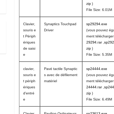
zip
)
File Size: 6.01M
Clavier,
Synaptics Touchpad
sp29294.exe
souris e
Driver
(vous pouvez ég
t Périph
ment télécharge
ériques
29294.rar
,
sp292
de saisi
zip
)
e
File Size: 5.35M
clavier,
Pavé tactile Synaptic
sp24444.exe
souris e
s avec de défilement
(vous pouvez ég
t périph
matériel
ment télécharge
ériques
24444.rar
,
sp244
d'entré
zip
)
e
File Size: 6.49M
Clavier
Pavilion Ordinateurs
sp23613.exe