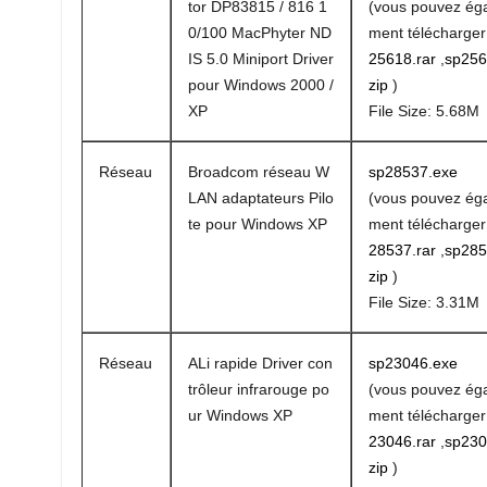
tor DP83815 / 816 1
(vous pouvez ég
0/100 MacPhyter ND
ment télécharge
IS 5.0 Miniport Driver
25618.rar
,
sp256
pour Windows 2000 /
zip
)
XP
File Size: 5.68M
Réseau
Broadcom réseau W
sp28537.exe
LAN adaptateurs Pilo
(vous pouvez ég
te pour Windows XP
ment télécharge
28537.rar
,
sp285
zip
)
File Size: 3.31M
Réseau
ALi rapide Driver con
sp23046.exe
trôleur infrarouge po
(vous pouvez ég
ur Windows XP
ment télécharge
23046.rar
,
sp230
zip
)