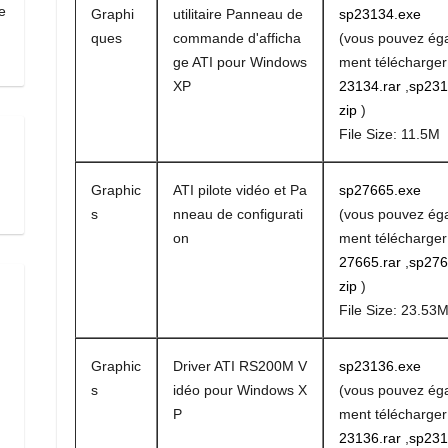
e
Graphi
utilitaire Panneau de
sp23134.exe
ques
commande d'afficha
(vous pouvez ég
ge ATI pour Windows
ment télécharge
XP
23134.rar
,
sp231
zip
)
File Size: 11.5M
Graphic
ATI pilote vidéo et Pa
sp27665.exe
s
nneau de configurati
(vous pouvez ég
on
ment télécharge
27665.rar
,
sp276
zip
)
File Size: 23.53
Graphic
Driver ATI RS200M V
sp23136.exe
s
idéo pour Windows X
(vous pouvez ég
P
ment télécharge
23136.rar
,
sp231