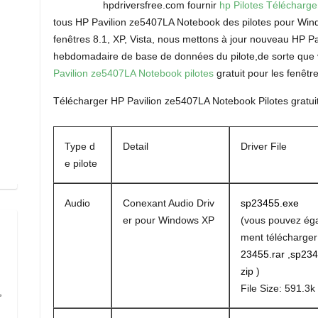
hpdriversfree.com fournir
hp Pilotes Télécharg
tous HP Pavilion ze5407LA Notebook des pilotes pour Wind
fenêtres 8.1, XP, Vista, nous mettons à jour nouveau HP P
hebdomadaire de base de données du pilote,de sorte que 
Pavilion ze5407LA Notebook pilotes
gratuit pour les fenêtre
Télécharger HP Pavilion ze5407LA Notebook Pilotes gratui
Type d
Detail
Driver File
e pilote
Audio
Conexant Audio Driv
sp23455.exe
er pour Windows XP
(vous pouvez ég
ment télécharge
23455.rar
,
sp234
zip
)
File Size: 591.3k
,