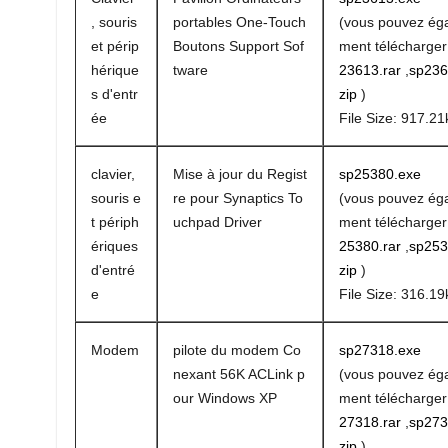
, souris
portables One-Touch
(vous pouvez ég
et périp
Boutons Support Sof
ment télécharge
hérique
tware
23613.rar
,
sp236
s d'entr
zip
)
ée
File Size: 917.21
clavier,
Mise à jour du Regist
sp25380.exe
souris e
re pour Synaptics To
(vous pouvez ég
t périph
uchpad Driver
ment télécharge
ériques
25380.rar
,
sp253
d'entré
zip
)
e
File Size: 316.19
Modem
pilote du modem Co
sp27318.exe
nexant 56K ACLink p
(vous pouvez ég
our Windows XP
ment télécharge
27318.rar
,
sp273
zip
)