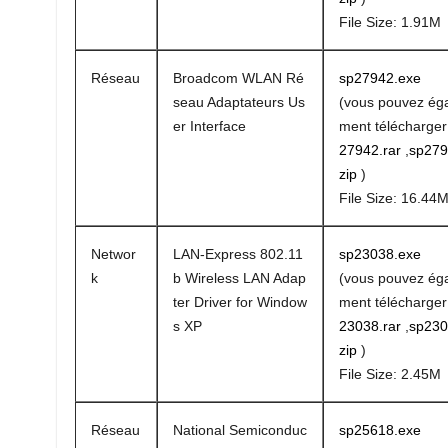
File Size: 1.91M
Réseau
Broadcom WLAN Ré
sp27942.exe
seau Adaptateurs Us
(vous pouvez ég
er Interface
ment télécharge
27942.rar
,
sp279
zip
)
File Size: 16.44
Networ
LAN-Express 802.11
sp23038.exe
k
b Wireless LAN Adap
(vous pouvez ég
ter Driver for Window
ment télécharge
s XP
23038.rar
,
sp230
zip
)
File Size: 2.45M
Réseau
National Semiconduc
sp25618.exe