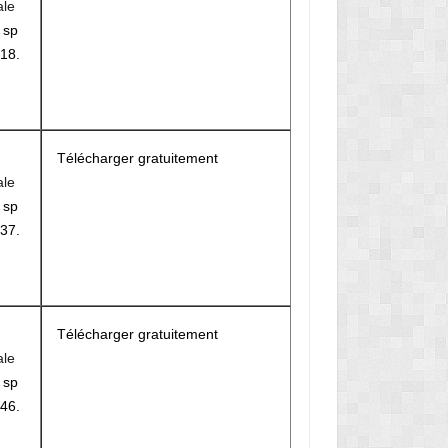
ale
r
sp
18.
Télécharger gratuitement
ale
r
sp
37.
Télécharger gratuitement
ale
r
sp
46.