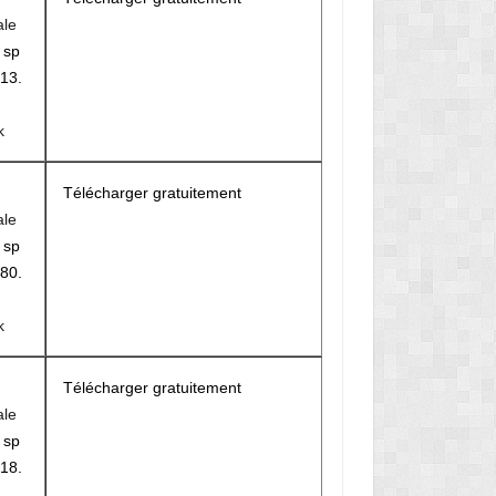
ale
r
sp
13.
k
Télécharger gratuitement
ale
r
sp
80.
k
Télécharger gratuitement
ale
r
sp
18.