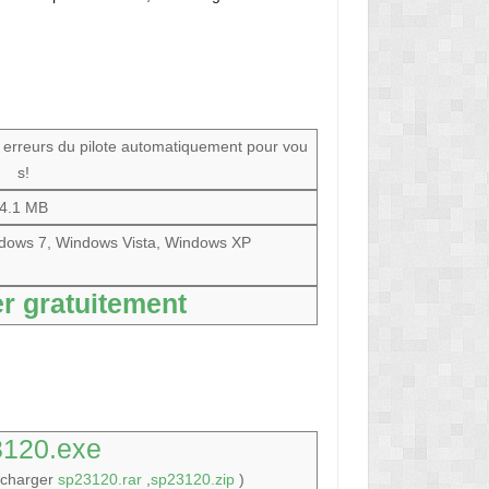
s erreurs du pilote automatiquement pour vou
s!
4.1 MB
dows 7, Windows Vista, Windows XP
r gratuitement
3120.exe
écharger
sp23120.rar
,
sp23120.zip
)