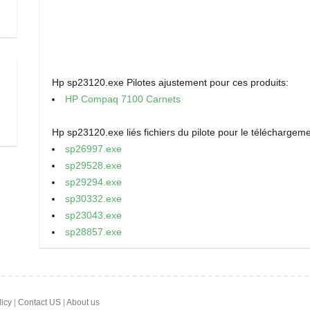
Hp sp23120.exe Pilotes ajustement pour ces produits:
HP Compaq 7100 Carnets
Hp sp23120.exe liés fichiers du pilote pour le téléchargeme
sp26997.exe
sp29528.exe
sp29294.exe
sp30332.exe
sp23043.exe
sp28857.exe
licy
|
Contact US
|
About us