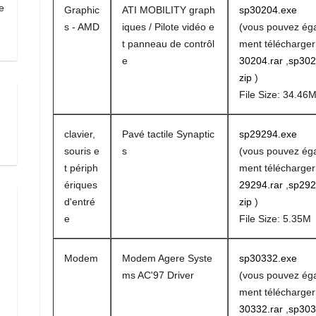
e
Graphic
ATI MOBILITY graph
sp30204.exe
s - AMD
iques / Pilote vidéo e
(vous pouvez ég
t panneau de contrôl
ment télécharge
e
30204.rar
,
sp302
zip
)
File Size: 34.46
clavier,
Pavé tactile Synaptic
sp29294.exe
souris e
s
(vous pouvez ég
t périph
ment télécharge
ériques
29294.rar
,
sp292
d'entré
zip
)
e
File Size: 5.35M
Modem
Modem Agere Syste
sp30332.exe
ms AC'97 Driver
(vous pouvez ég
ment télécharge
30332.rar
,
sp303