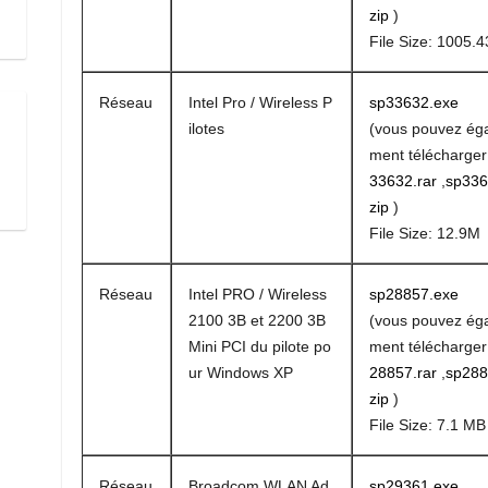
zip
)
File Size: 1005.4
Réseau
Intel Pro / Wireless P
sp33632.exe
ilotes
(vous pouvez ég
ment télécharge
33632.rar
,
sp336
zip
)
File Size: 12.9M
Réseau
Intel PRO / Wireless
sp28857.exe
2100 3B et 2200 3B
(vous pouvez ég
Mini PCI du pilote po
ment télécharge
ur Windows XP
28857.rar
,
sp288
zip
)
File Size: 7.1 MB
Réseau
Broadcom WLAN Ad
sp29361.exe