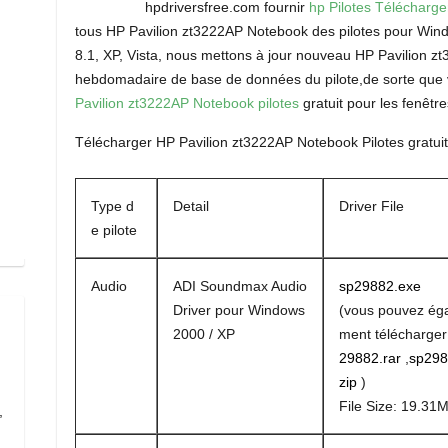
hpdriversfree.com fournir
hp Pilotes Télécharg
tous HP Pavilion zt3222AP Notebook des pilotes pour Windo
8.1, XP, Vista, nous mettons à jour nouveau HP Pavilion z
hebdomadaire de base de données du pilote,de sorte que 
Pavilion zt3222AP Notebook pilotes
gratuit pour les fenêtres
Télécharger HP Pavilion zt3222AP Notebook Pilotes gratui
Type d
Detail
Driver File
e pilote
Audio
ADI Soundmax Audio
sp29882.exe
Driver pour Windows
(vous pouvez ég
2000 / XP
ment télécharge
29882.rar
,
sp298
zip
)
File Size: 19.31
,