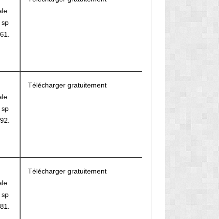
ale
r
sp
61.
Télécharger gratuitement
ale
r
sp
92.
Télécharger gratuitement
ale
r
sp
81.