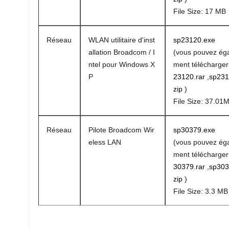
File Size: 17 MB
Réseau
WLAN utilitaire d'inst
sp23120.exe
allation Broadcom / I
(vous pouvez ég
ntel pour Windows X
ment télécharge
P
23120.rar
,
sp231
zip
)
File Size: 37.01
Réseau
Pilote Broadcom Wir
sp30379.exe
eless LAN
(vous pouvez ég
ment télécharge
30379.rar
,
sp303
zip
)
File Size: 3.3 MB