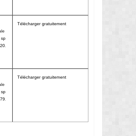
Télécharger gratuitement
ale
r
sp
20.
M
Télécharger gratuitement
ale
r
sp
79.