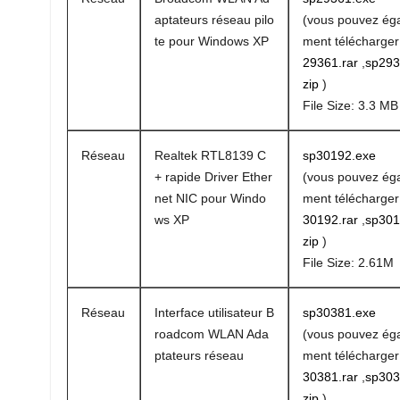
aptateurs réseau pilo
(vous pouvez ég
te pour Windows XP
ment télécharge
29361.rar
,
sp293
zip
)
File Size: 3.3 MB
Réseau
Realtek RTL8139 C
sp30192.exe
+ rapide Driver Ether
(vous pouvez ég
net NIC pour Windo
ment télécharge
ws XP
30192.rar
,
sp301
zip
)
File Size: 2.61M
Réseau
Interface utilisateur B
sp30381.exe
roadcom WLAN Ada
(vous pouvez ég
ptateurs réseau
ment télécharge
30381.rar
,
sp303
zip
)