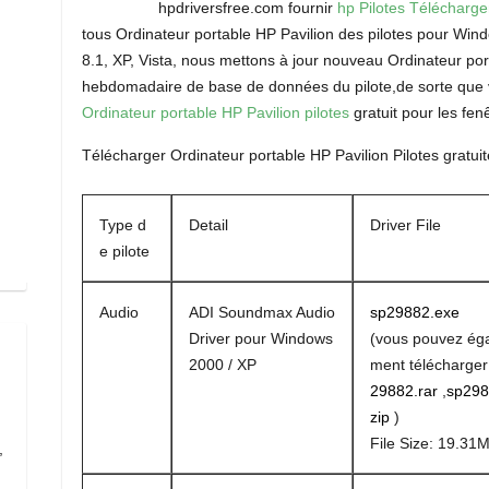
hpdriversfree.com fournir
hp Pilotes Télécharg
tous Ordinateur portable HP Pavilion des pilotes pour Wind
8.1, XP, Vista, nous mettons à jour nouveau Ordinateur port
hebdomadaire de base de données du pilote,de sorte que 
Ordinateur portable HP Pavilion pilotes
gratuit pour les fenê
Télécharger Ordinateur portable HP Pavilion Pilotes gratui
Type d
Detail
Driver File
e pilote
Audio
ADI Soundmax Audio
sp29882.exe
Driver pour Windows
(vous pouvez ég
2000 / XP
ment télécharge
29882.rar
,
sp298
zip
)
File Size: 19.31
,