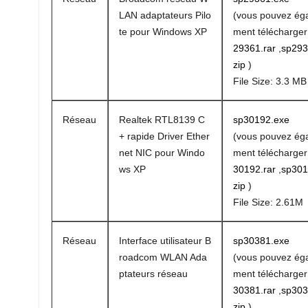
LAN adaptateurs Pilo
(vous pouvez ég
te pour Windows XP
ment télécharge
29361.rar
,
sp293
zip
)
File Size: 3.3 MB
Réseau
Realtek RTL8139 C
sp30192.exe
+ rapide Driver Ether
(vous pouvez ég
net NIC pour Windo
ment télécharge
ws XP
30192.rar
,
sp301
zip
)
File Size: 2.61M
Réseau
Interface utilisateur B
sp30381.exe
roadcom WLAN Ada
(vous pouvez ég
ptateurs réseau
ment télécharge
30381.rar
,
sp303
zip
)