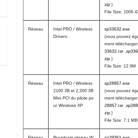
zip
)
File Size: 1005.4
Réseau
Intel PRO / Wireless
sp33632.exe
Drivers
(vous pouvez ég
ment télécharge
33632.rar
,
sp336
zip
)
File Size: 12.9M
Réseau
Intel PRO / Wireless
sp28857.exe
2100 3B et 2,200 3B
(vous pouvez ég
Mini PCI du pilote po
ment télécharge
ur Windows XP
28857.rar
,
sp288
zip
)
File Size: 7.1 MB
Réseau
Broadcom réseau W
sp29361.exe