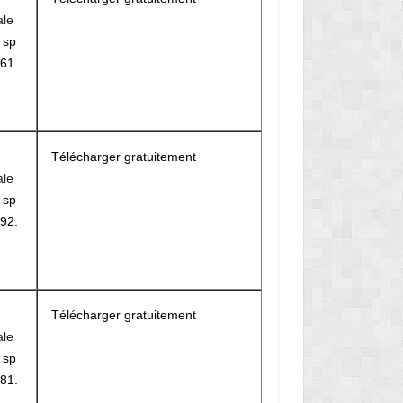
ale
r
sp
61.
Télécharger gratuitement
ale
r
sp
92.
Télécharger gratuitement
ale
r
sp
81.