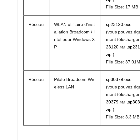
File Size: 17 MB
Réseau
WLAN utilitaire d'inst
sp23120.exe
allation Broadcom / I
(vous pouvez ég
ntel pour Windows X
ment télécharge
P
23120.rar
,
sp231
zip
)
File Size: 37.01
Réseau
Pilote Broadcom Wir
sp30379.exe
eless LAN
(vous pouvez ég
ment télécharge
30379.rar
,
sp303
zip
)
File Size: 3.3 MB