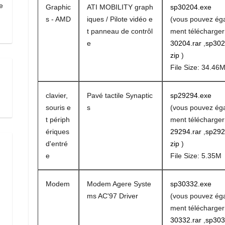
e
Graphic
ATI MOBILITY graph
sp30204.exe
s - AMD
iques / Pilote vidéo e
(vous pouvez ég
t panneau de contrôl
ment télécharge
e
30204.rar
,
sp302
zip
)
File Size: 34.46
clavier,
Pavé tactile Synaptic
sp29294.exe
souris e
s
(vous pouvez ég
t périph
ment télécharge
ériques
29294.rar
,
sp292
d'entré
zip
)
e
File Size: 5.35M
Modem
Modem Agere Syste
sp30332.exe
ms AC'97 Driver
(vous pouvez ég
ment télécharge
30332.rar
,
sp303