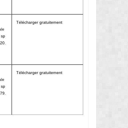
Télécharger gratuitement
ale
r
sp
20.
M
Télécharger gratuitement
ale
r
sp
79.