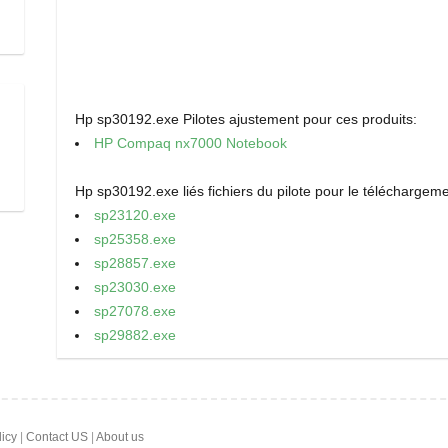
Hp sp30192.exe Pilotes ajustement pour ces produits:
HP Compaq nx7000 Notebook
Hp sp30192.exe liés fichiers du pilote pour le téléchargeme
sp23120.exe
sp25358.exe
sp28857.exe
sp23030.exe
sp27078.exe
sp29882.exe
licy
|
Contact US
|
About us