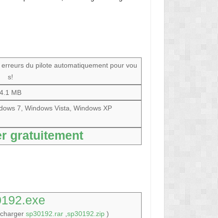
s erreurs du pilote automatiquement pour vou
s!
4.1 MB
dows 7, Windows Vista, Windows XP
r gratuitement
0192.exe
écharger
sp30192.rar
,
sp30192.zip
)